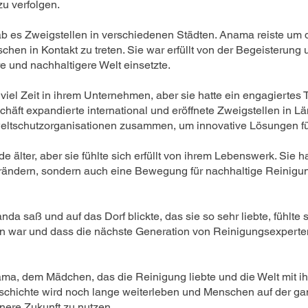
zu verfolgen.
ab es Zweigstellen in verschiedenen Städten. Anama reiste um
chen in Kontakt zu treten. Sie war erfüllt von der Begeisteru
re und nachhaltigere Welt einsetzte.
el Zeit in ihrem Unternehmen, aber sie hatte ein engagiertes T
schäft expandierte international und eröffnete Zweigstellen in L
weltschutzorganisationen zusammen, um innovative Lösungen f
lter, aber sie fühlte sich erfüllt von ihrem Lebenswerk. Sie hat
rändern, sondern auch eine Bewegung für nachhaltige Reinigun
da saß und auf das Dorf blickte, das sie so sehr liebte, fühlte 
en war und dass die nächste Generation von Reinigungsexperte
a, dem Mädchen, das die Reinigung liebte und die Welt mit ih
Geschichte wird noch lange weiterleben und Menschen auf der gan
nere Zukunft zu nutzen.