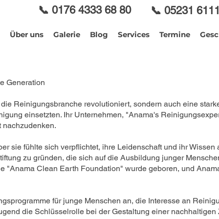
📞 0176 4333 68 80
📞 05231 611
Über uns
Galerie
Blog
Services
Termine
Gesc
te Generation
r die Reinigungsbranche revolutioniert, sondern auch eine sta
Reinigung einsetzten. Ihr Unternehmen, "Anama's Reinigungsexper
ft nachzudenken.
r sie fühlte sich verpflichtet, ihre Leidenschaft und ihr Wissen
tiftung zu gründen, die sich auf die Ausbildung junger Mensche
Die "Anama Clean Earth Foundation" wurde geboren, und Anama 
dungsprogramme für junge Menschen an, die Interesse an Reinig
gend die Schlüsselrolle bei der Gestaltung einer nachhaltigen Zu