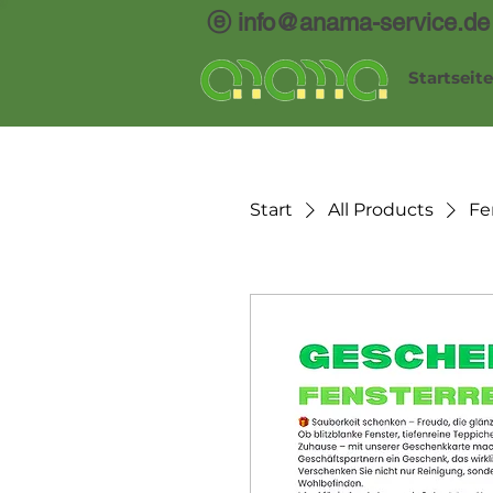
ⓔ info@anama-service.de
Startseite
Start
All Products
Fe