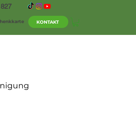
1827
henkkarte
KONTAKT
inigung