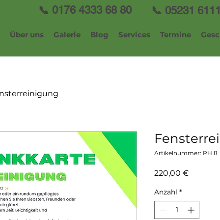
📞 0176 4333 68 80
📞 05231 611
Über uns
Galerie
Blog
Services
Termine
Gesc
nsterreinigung
Fensterre
Artikelnummer: PH 8
Preis
220,00 €
Anzahl
*